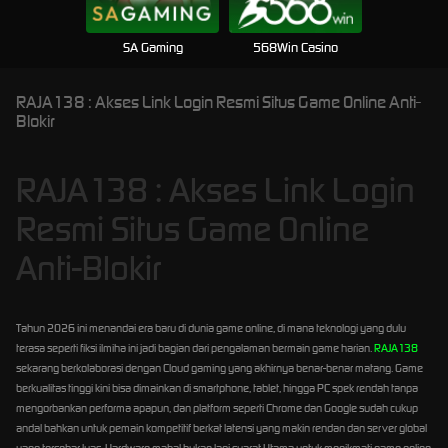
SA Gaming
568Win Casino
RAJA138 : Akses Link Login Resmi Situs Game Online Anti-
Blokir
RAJA138 : Akses Link Login
Resmi Situs Game Online
Anti-Blokir
Tahun 2026 ini menandai era baru di dunia game online, di mana teknologi yang dulu
terasa seperti fiksi ilmiha ini jadi bagian dari pengalaman bermain game harian.
RAJA138
sekarang berkolaborasi dengan Cloud gaming yang akhirnya benar-benar matang. Game
berkualitas tinggi kini bisa dimainkan di smartphone, tablet, hingga PC spek rendah tanpa
mengorbankan performa apapun, dan platform seperti Chrome dan Google sudah cukup
andal bahkan untuk pemain kompetitif berkat latensi yang makin rendan dan server global
yang tersebar luas. Hardware mahal bukan lagi syarat Utama untuk menikmati game online