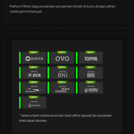
Platform Pilihan bagi perusahaan-perusahaan terbaik di dunia, dengan pilihan
variasi game terbanyak
* Selama bank maintenance dan bank offline deposit dan penarikan
tidak dapat diproses