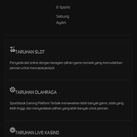
E-Sports
Sabung
Ayam
TARUHAN SLOT
Penyedia slot online dengan beragam pilihan game menarik yang memudahkan
pemain untuk mencapai jackpot
TARUHAN OLAHRAGA
Sportsbook Gaming Platform Terbaik menawarkan lebih banyak game, odds yang
lebih tinggi, dan menyediakan pilihan yang lebih banyak untuk pemain.
TARUHAN LIVE KASINO