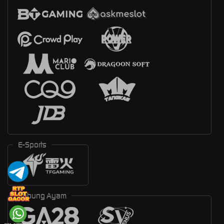
E-Sports
Sabung Ayam