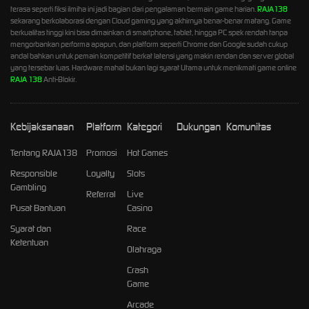
terasa seperti fiksi ilmiha ini jadi bagian dari pengalaman bermain game harian.
RAJA138
sekarang berkolaborasi dengan Cloud gaming yang akhirnya benar-benar matang. Game
berkualitas tinggi kini bisa dimainkan di smartphone, tablet, hingga PC spek rendah tanpa
mengorbankan performa apapun, dan platform seperti Chrome dan Google sudah cukup
andal bahkan untuk pemain kompetitif berkat latensi yang makin rendan dan server global
yang tersebar luas. Hardware mahal bukan lagi syarat Utama untuk menikmati game online
RAJA 138
Anti-Blokir.
Kebijaksanaan
Platform
Kategori
Dukungan
Komunitas
Tentang RAJA138
Promosi
Hot Games
Responsible
Loyalty
Slots
Gambling
Referral
Live
Pusat Bantuan
Casino
Syarat dan
Race
Ketentuan
Olahraga
Crash
Game
Arcade