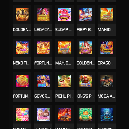
GOLDEN RHINO
LEGACY OF AZTEC
SUGAR FRENZY
FIERY BOXING
MAHJONG WAYS 3+
NEKO TITAN
FORTUNE HORSES
MAHJONG WAYS 3
GOLDEN ISLAND
DRAGON TIGER SHOWDOWN
FORTUNE TRIO
GOVERNMENT DISCO 2
PICHU PICHU
KING'S REALM
MEGA ACE