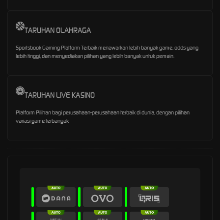
TARUHAN OLAHRAGA
Sportsbook Gaming Platform Terbaik menawarkan lebih banyak game, odds yang
lebih tinggi, dan menyediakan pilihan yang lebih banyak untuk pemain.
TARUHAN LIVE KASINO
Platform Pilihan bagi perusahaan-perusahaan terbaik di dunia, dengan pilihan
variasi game terbanyak