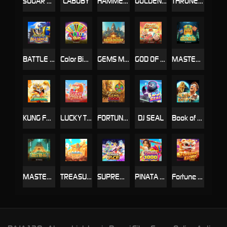
SUGAR HIGH5
LABUBY
HAMMER OF VULCAN
GOLDEN LEGEND
THRONE OF POSEIDON
BATTLE OF ALLIANCE
Color Bingo
GEMS MINER
GOD OF FORTUNE 2
MASTER OF GOLD MINER 2
KUNG FU LEOPARD
LUCKY TIGER
FORTUNE GEMS 2000
DJ SEAL
Book of Egypt
MASTER OF GOLD MINER
TREASURES OF EGYPT
SUPREME ACE
PINATA 1000
Fortune Lion