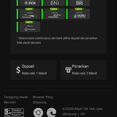
* Selama bank maintenance dan bank offline deposit dan penarikan
tidak dapat diproses
Deposit
Penarikan
Rata-rata 1 Menit
Rata-rata 3 Menit
Tanggung Jawab
Browser Yang
Bermain
Didukung
©2026 RAJA138. Hak cipta
dilindungi | 18+