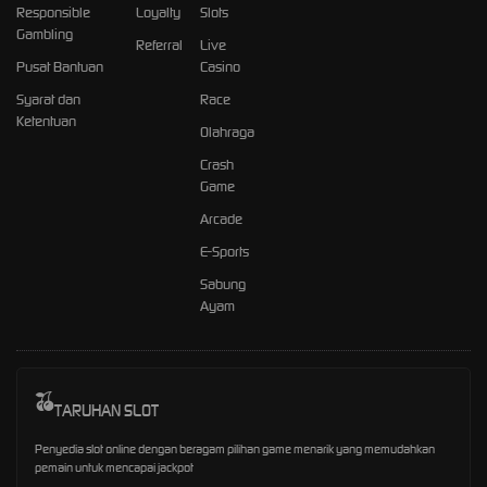
Responsible
Loyalty
Slots
Gambling
Referral
Live
Pusat Bantuan
Casino
Syarat dan
Race
Ketentuan
Olahraga
Crash
Game
Arcade
E-Sports
Sabung
Ayam
TARUHAN SLOT
Penyedia slot online dengan beragam pilihan game menarik yang memudahkan
pemain untuk mencapai jackpot