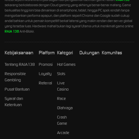
sekarang berkolaborasi dengan Cloud gaming yang akhirnya benar-benar matang. Game
berkualitas tinggi kini bisa dimainkan di smartphone, tablet, hingga PC spek rendah tanpa
mengorbankan performa apapun, dan platform seperti Chrome dan Google sudah cukup
andal bahkan untuk pemain kompetitif berkat latensi yang makin rendan dan server global
yang tersebar luas. Hardware mahal bukan lagi syarat Utama untuk menikmati game online
RAJA 138
Anti-Blokir.
Kebijaksanaan
Platform
Kategori
Dukungan
Komunitas
Tentang RAJA138
Promosi
Hot Games
Responsible
Loyalty
Slots
Gambling
Referral
Live
Pusat Bantuan
Casino
Syarat dan
Race
Ketentuan
Olahraga
Crash
Game
Arcade