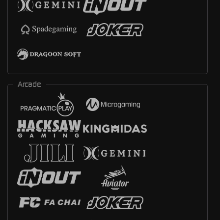
Arcade