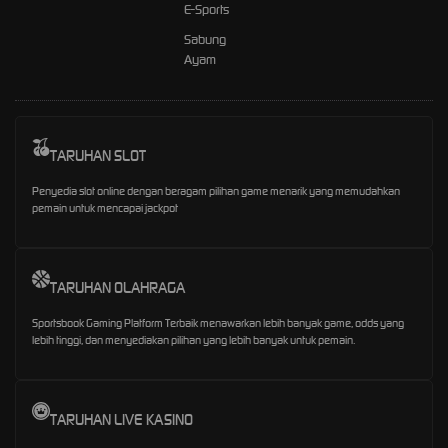
E-Sports
Sabung
Ayam
TARUHAN SLOT
Penyedia slot online dengan beragam pilihan game menarik yang memudahkan
pemain untuk mencapai jackpot
TARUHAN OLAHRAGA
Sportsbook Gaming Platform Terbaik menawarkan lebih banyak game, odds yang
lebih tinggi, dan menyediakan pilihan yang lebih banyak untuk pemain.
TARUHAN LIVE KASINO