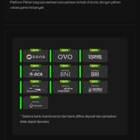
Platform Pilihan bagi perusahaan-perusahaan terbaik di dunia, dengan pilihan
variasi game terbanyak
* Selama bank maintenance dan bank offline deposit dan penarikan
tidak dapat diproses