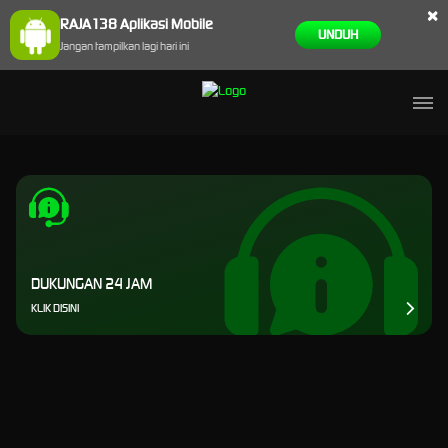
×
RAJA138 Aplikasi Mobile
UNDUH
Jangan tampilkan lagi hari ini
DUKUNGAN 24 JAM
KLIK DISINI