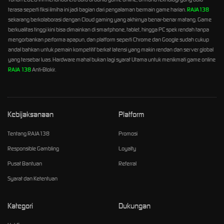
terasa seperti fiksi ilmiha ini jadi bagian dari pengalaman bermain game harian.
RAJA138
sekarang berkolaborasi dengan Cloud gaming yang akhirnya benar-benar matang. Game
berkualitas tinggi kini bisa dimainkan di smartphone, tablet, hingga PC spek rendah tanpa
mengorbankan performa apapun, dan platform seperti Chrome dan Google sudah cukup
andal bahkan untuk pemain kompetitif berkat latensi yang makin rendan dan server global
yang tersebar luas. Hardware mahal bukan lagi syarat Utama untuk menikmati game online
RAJA 138
Anti-Blokir.
Kebijaksanaan
Platform
Tentang RAJA138
Promosi
Responsible Gambling
Loyalty
Pusat Bantuan
Referral
Syarat dan Ketentuan
Kategori
Dukungan