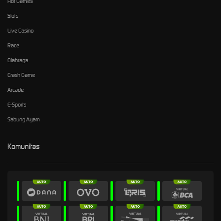
Hot Games
Slots
Live Casino
Race
Olahraga
Crash Game
Arcade
E-Sports
Sabung Ayam
Komunitas