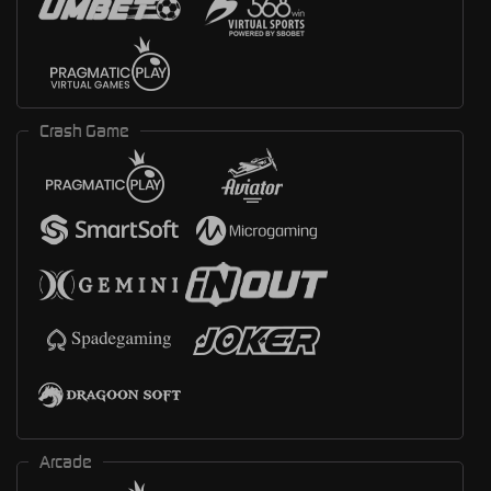
Crash Game
Arcade