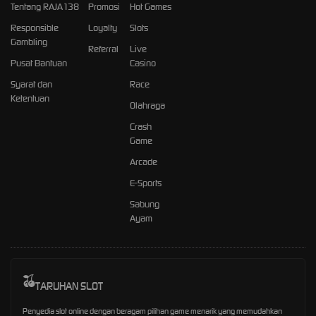
Tentang RAJA138
Promosi
Hot Games
Responsible
Loyalty
Slots
Gambling
Referral
Live
Pusat Bantuan
Casino
Syarat dan
Race
Ketentuan
Olahraga
Crash
Game
Arcade
E-Sports
Sabung
Ayam
TARUHAN SLOT
Penyedia slot online dengan beragam pilihan game menarik yang memudahkan