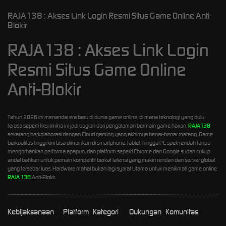
RAJA138 : Akses Link Login Resmi Situs Game Online Anti-
Blokir
RAJA138 : Akses Link Login
Resmi Situs Game Online
Anti-Blokir
Tahun 2026 ini menandai era baru di dunia game online, di mana teknologi yang dulu
terasa seperti fiksi ilmiha ini jadi bagian dari pengalaman bermain game harian.
RAJA138
sekarang berkolaborasi dengan Cloud gaming yang akhirnya benar-benar matang. Game
berkualitas tinggi kini bisa dimainkan di smartphone, tablet, hingga PC spek rendah tanpa
mengorbankan performa apapun, dan platform seperti Chrome dan Google sudah cukup
andal bahkan untuk pemain kompetitif berkat latensi yang makin rendan dan server global
yang tersebar luas. Hardware mahal bukan lagi syarat Utama untuk menikmati game online
RAJA 138
Anti-Blokir.
Kebijaksanaan
Platform
Kategori
Dukungan
Komunitas