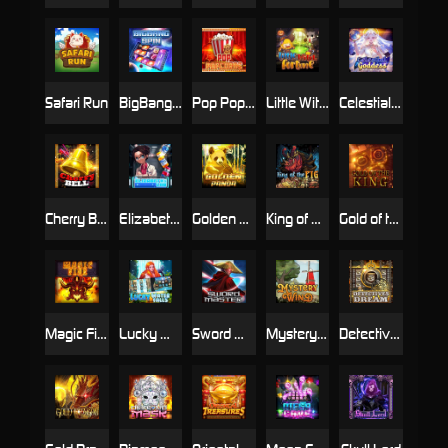
Safari Run
BigBang Spin
Pop Popcorns
Little Witch's Fortune
Celestial Goddess
Cherry Bell
Elizabeth Lab
Golden Panda
King of Pig
Gold of the King
Magic Fire
Lucky Waterfalls
Sword Master
Mystery Wind
Detective’s Dream