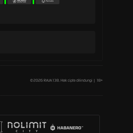
©2026 RAJA138. Hak cipta dilindungi | 18+