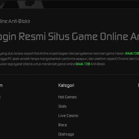
ne Anti-Blokir
gin Resmi Situs Game Online Ant
ng dulu terasa seperti fiksi ilmiha ini jadi bagian dari pengalaman bermain game harian.
RAJA138
t, hingga PC spek rendah tanpa mengorbankan performa apapun, dan platform seperti Chrome dan Go
bukan lagi syarat Utama untuk menikmati game online
RAJA 138
Anti-Blokir.
rm
Kategori
i
Hot Games
Slots
Live Casino
Race
Olahraga