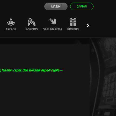
MASUK
DAFTAR
ARCADE
E-SPORTS
SABUNG AYAM
PROMOSI
s, taruhan cepat, dan simulasi seperti nyata —