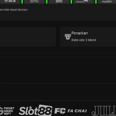
an tidak dapat diproses
Penarikan
Rata-rata 3 Menit