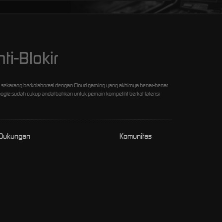
i-Blokir
sekarang berkolaborasi dengan Cloud gaming yang akhirnya benar-benar
ogle sudah cukup andal bahkan untuk pemain kompetitif berkat latensi
Dukungan
Komunitas