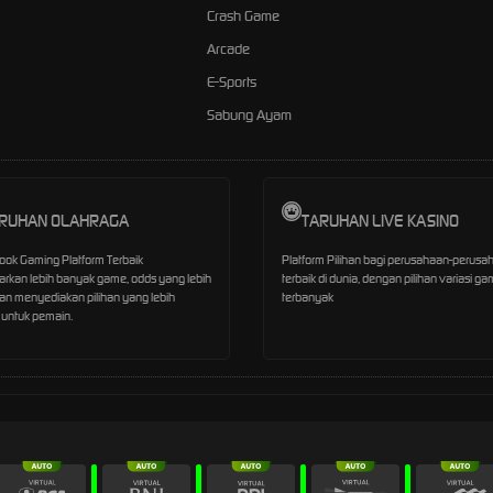
Crash Game
Arcade
E-Sports
Sabung Ayam
RUHAN OLAHRAGA
TARUHAN LIVE KASINO
ook Gaming Platform Terbaik
Platform Pilihan bagi perusahaan-perusa
kan lebih banyak game, odds yang lebih
terbaik di dunia, dengan pilihan variasi g
 dan menyediakan pilihan yang lebih
terbanyak
untuk pemain.