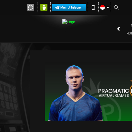
Main di Telegram
HO