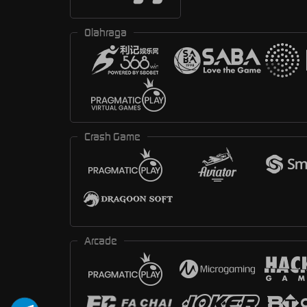
Olahraga
Crash Game
Arcade