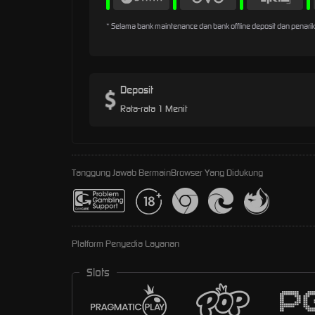
* Selama bank maintenance dan bank offline deposit dan penarik
Deposit
Rata-rata 1 Menit
Tanggung Jawab Bermain
Browser Yang Didukung
Platform Penyedia Layanan
Slots