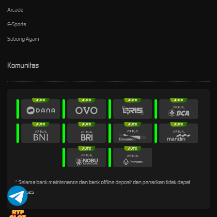
Arcade
E-Sports
Sabung Ayam
Komunitas
* Selama bank maintenance dan bank offline deposit dan penarikan tidak dapat
diproses