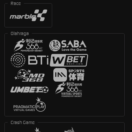
Race
Olahraga
Crash Game