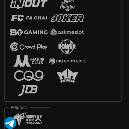
E-Sports