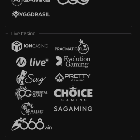
Live Casino