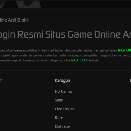
ne Anti-Blokir
gin Resmi Situs Game Online Ant
ng dulu terasa seperti fiksi ilmiha ini jadi bagian dari pengalaman bermain game harian.
RAJA138
t, hingga PC spek rendah tanpa mengorbankan performa apapun, dan platform seperti Chrome dan Go
bukan lagi syarat Utama untuk menikmati game online
RAJA 138
Anti-Blokir.
rm
Kategori
i
Hot Games
Slots
Live Casino
Race
Olahraga