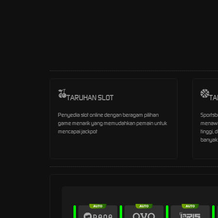
TARUHAN SLOT
TA
Penyedia slot online dengan beragam pilihan
Sportsb
game menarik yang memudahkan pemain untuk
menawar
mencapai jackpot
tinggi,
banyak 