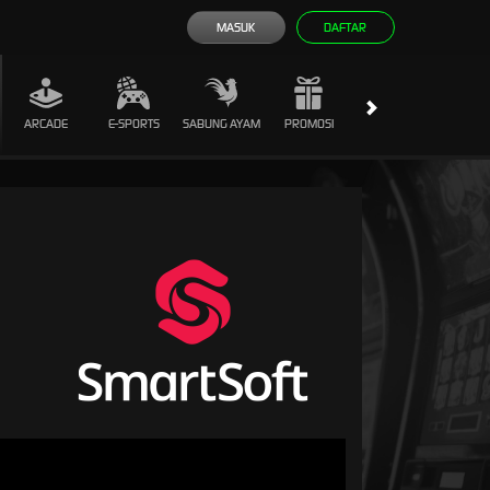
MASUK
DAFTAR
ARCADE
E-SPORTS
SABUNG AYAM
PROMOSI