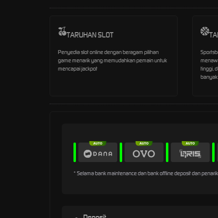
TARUHAN SLOT
TA
Penyedia slot online dengan beragam pilihan
Sportsb
game menarik yang memudahkan pemain untuk
menawar
mencapai jackpot
tinggi,
banyak 
* Selama bank maintenance dan bank offline deposit dan penarik
Deposit