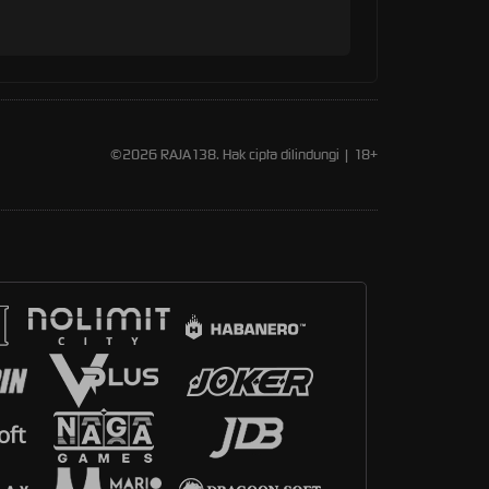
©2026 RAJA138. Hak cipta dilindungi | 18+