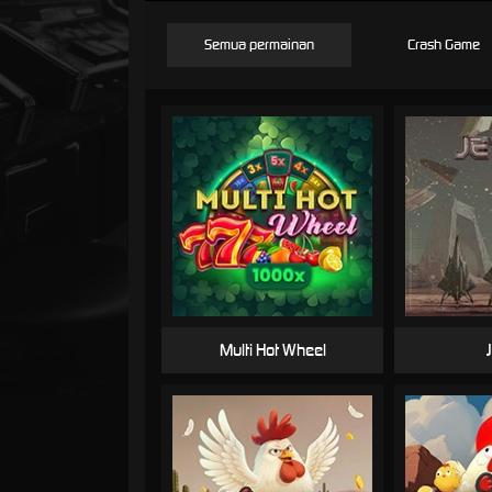
Semua permainan
Crash Game
Multi Hot Wheel