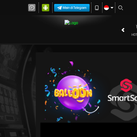
Main di Telegram
HO