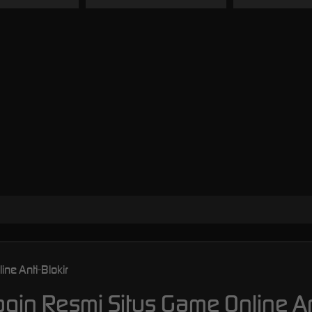
ne Anti-Blokir
gin Resmi Situs Game Online Ant