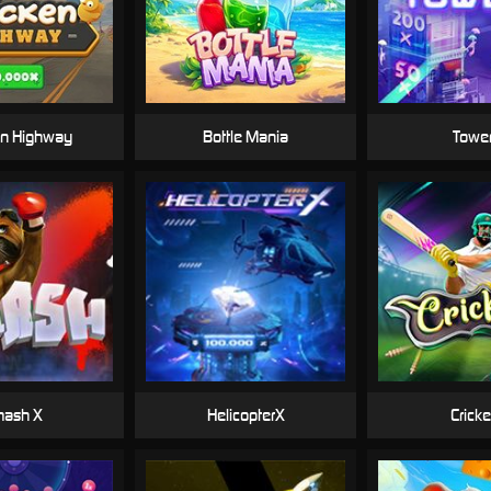
en Highway
Bottle Mania
Towe
mash X
HelicopterX
Crick