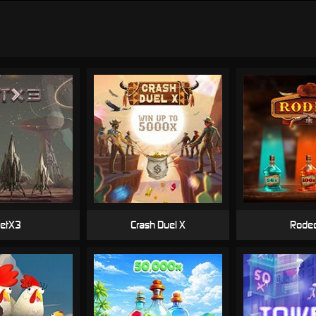
JetX3
Crash Duel X
Rode