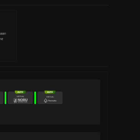
haan
ame