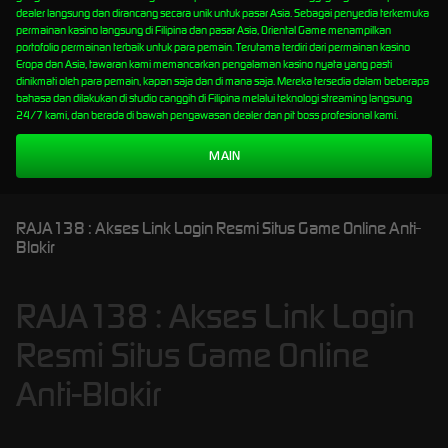
dealer langsung dan dirancang secara unik untuk pasar Asia. Sebagai penyedia terkemuka
permainan kasino langsung di Filipina dan pasar Asia, Oriental Game menampilkan
portofolio permainan terbaik untuk para pemain. Terutama terdiri dari permainan kasino
Eropa dan Asia, tawaran kami memancarkan pengalaman kasino nyata yang pasti
dinikmati oleh para pemain, kapan saja dan di mana saja. Mereka tersedia dalam beberapa
bahasa dan dilakukan di studio canggih di Filipina melalui teknologi streaming langsung
24/7 kami, dan berada di bawah pengawasan dealer dan pit boss profesional kami.
MAIN
RAJA138 : Akses Link Login Resmi Situs Game Online Anti-
Blokir
RAJA138 : Akses Link Login
Resmi Situs Game Online
Anti-Blokir