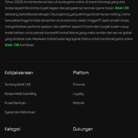
Tahun 2026 ini menandai era baru di dunia game online, di mana teknologi yang dulu
terasa seperti fiksi ilmiha ini jadi bagian dari pengalaman bermain game harian.
RAJA138
sekarang berkolaborasi dengan Cloud gaming yang akhirnya benar-benar matang. Game
berkualitas tinggi kini bisa dimainkan di smartphone, tablet, hingga PC spek rendah tanpa
mengorbankan performa apapun, dan platform seperti Chrome dan Google sudah cukup
andal bahkan untuk pemain kompetitif berkat latensi yang makin rendan dan server global
yang tersebar luas. Hardware mahal bukan lagi syarat Utama untuk menikmati game online
RAJA 138
Anti-Blokir.
Kebijaksanaan
Platform
Tentang RAJA138
Promosi
Responsible Gambling
Loyalty
Pusat Bantuan
Referral
Syarat dan Ketentuan
Kategori
Dukungan