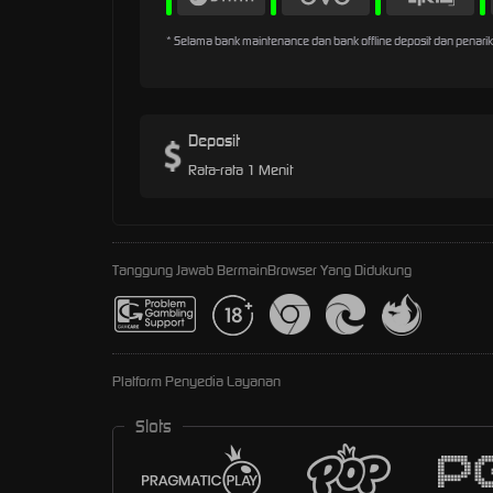
* Selama bank maintenance dan bank offline deposit dan penarik
Deposit
Rata-rata 1 Menit
Tanggung Jawab Bermain
Browser Yang Didukung
Platform Penyedia Layanan
Slots