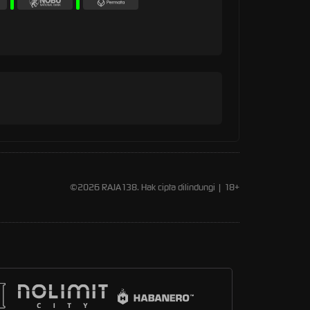
©2026 RAJA138. Hak cipta dilindungi | 18+