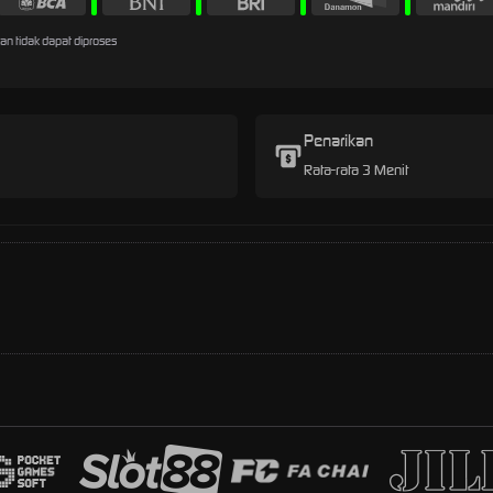
an tidak dapat diproses
Penarikan
Rata-rata 3 Menit