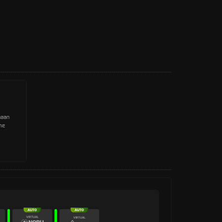
haan
ame