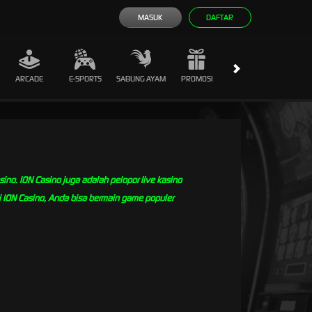
MASUK
DAFTAR
ARCADE
E-SPORTS
SABUNG AYAM
PROMOSI
sino. ION Casino juga adalah pelopor live kasino
 Di ION Casino, Anda bisa bermain game populer