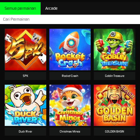
Semua permainan
Arcade
5PK
Rocket Crash
Goblin Treasure
Duck River
Christmas Mines
GOLDEN BASIN