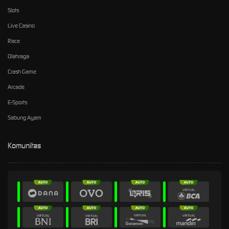
Slots
Live Casino
Race
Olahraga
Crash Game
Arcade
E-Sports
Sabung Ayam
Komunitas