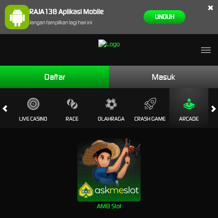
×
RAJA138 Aplikasi Mobile
UNDUH
Jangan tampilkan lagi hari ini
Daftar
Masuk
S
LIVE CASINO
RACE
OLAHRAGA
CRASH GAME
ARCADE
AMB Slot