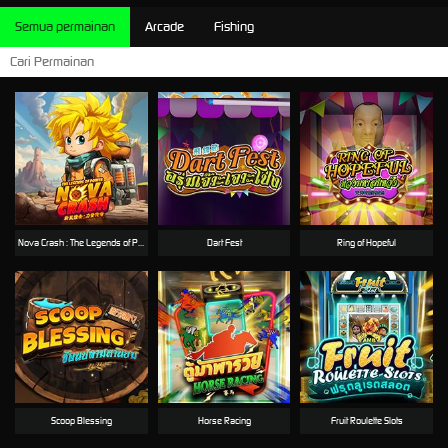
Semua permainan
Arcade
Fishing
Nova Crash : The Legends of Power
Dart Fest
Ring of Hopeful
Scoop Blessing
Horse Racing
Fruit Roulette Slots