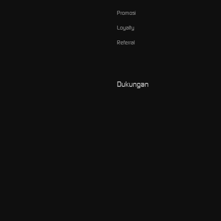
Promosi
Loyalty
Referral
Dukungan