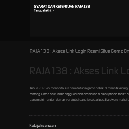
SYARAT DAN KETENTUAN RAJA138
Tanggal akhir:
-
RAJA138 : Akses Link Login Resmi Situs Game Onli
RAJA138 : Akses Link Lo
Tahun 2026 ini menandai era baru di dunia game online, di mana teknologi y
matang. Game berkualitas tinggi kini bisa dimainkan di smartphone, table
yang makin rendan dan server global yang tersebar luas. Hardware mahal 
Kebijaksanaan