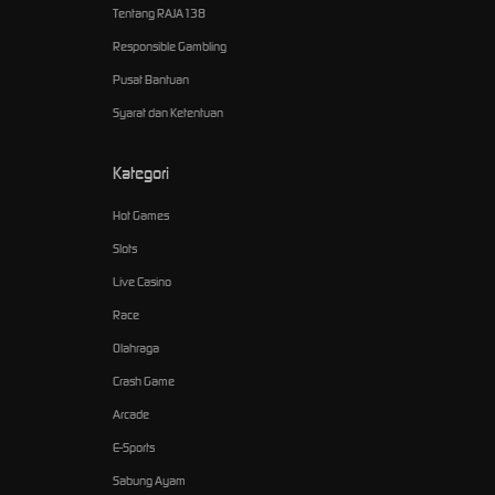
Tentang RAJA138
Responsible Gambling
Pusat Bantuan
Syarat dan Ketentuan
Kategori
Hot Games
Slots
Live Casino
Race
Olahraga
Crash Game
Arcade
E-Sports
Sabung Ayam