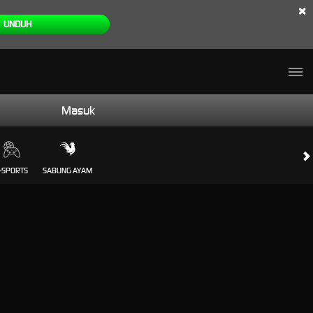
×
UNDUH
Masuk
-SPORTS
SABUNG AYAM