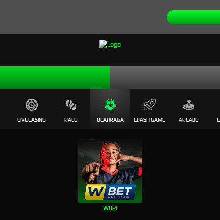
LIVE CASINO
RACE
OLAHRAGA
CRASH GAME
ARCADE
E
WBet