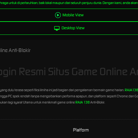
ahraga untuk di pertaruhkan, baik lokal maupun dari seluruh penjuru dunia. Dengan kami, anda aka
Mobile View
Desktop View
ne Anti-Blokir
gin Resmi Situs Game Online An
ang dulu terasa seperti fiksi ilmiha ini jadi bagian dari pengalaman bermain game harian.
RAJA13
t, hingga PC spek rendah tanpa mengorbankan performa apapun, dan platform seperti Chrome dan G
bukan lagi syarat Utama untuk menikmati game online
RAJA 138
Anti-Blokir.
Platform