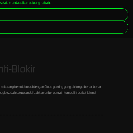
n selalu mendapatkan peluang terbaik.
ti-Blokir
8
sekarang berkolaborasi dengan Cloud gaming yang akhirnya benar-benar
oogle sudah cukup andal bahkan untuk pemain kompetitif berkat latensi