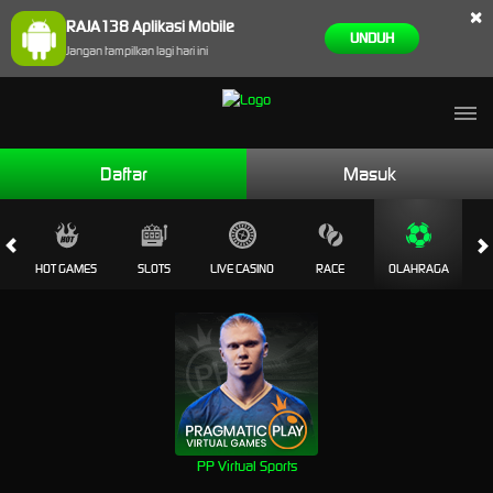
×
RAJA138 Aplikasi Mobile
UNDUH
Jangan tampilkan lagi hari ini
Daftar
Masuk
HOT GAMES
SLOTS
LIVE CASINO
RACE
OLAHRAGA
CRA
PP Virtual Sports