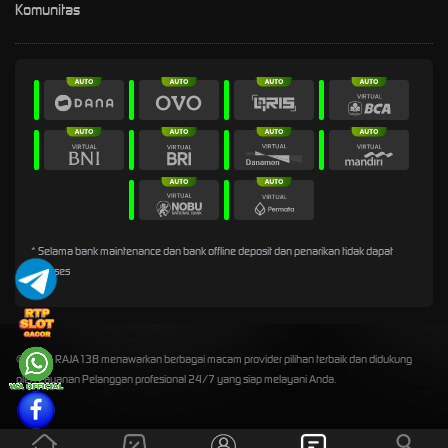
Komunitas
* Selama bank maintenance dan bank offline deposit dan penarikan tidak dapat
diproses
©2026 RAJA138 menawarkan berbagai macam provider pilihan terbaik dan didukung
oleh Layanan Pelanggan profesional 24/7 yang siap melayani Anda.