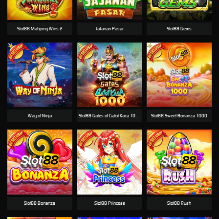
Slot88 Mahjong Wins 2
JaJanan Pasar
Slot88 Gems
Way of Ninja
Slot88 Gates of Gatot Kaca 1000
Slot88 Sweet Bonanza 1000
Slot88 Bonanza
Slot88 Princess
Slot88 Rush