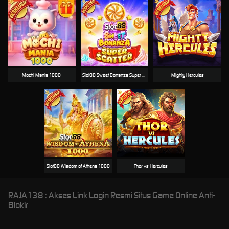
Mochi Mania 1000
Slot88 Sweet Bonanza Super Scatter
Mighty Hercules
Slot88 Wisdom of Athena 1000
Thor vs Hercules
RAJA138 : Akses Link Login Resmi Situs Game Online Anti-
Blokir