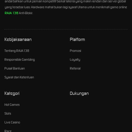
andal bahkan untuk pemain kompetitif berkat latensi yang makin rendan dan server global
yang tersebar luas. Hardware mahal bukan lagi syarat Utama untuk menikmati game online
RAJA 138
Anti-Blokir.
Kebijaksanaan
Platform
Tentang RAJA138
Promosi
Responsible Gambling
Loyalty
Pusat Bantuan
Referral
Syarat dan Ketentuan
Kategori
Dukungan
Hot Games
Slots
Live Casino
Race