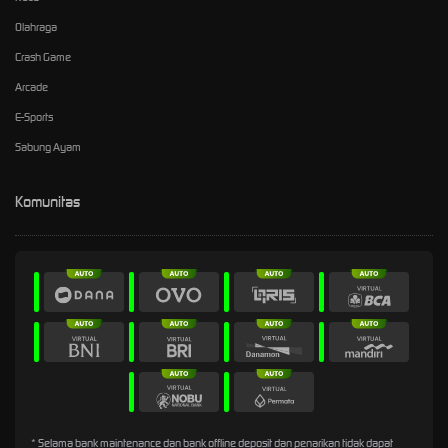
Olahraga
Crash Game
Arcade
E-Sports
Sabung Ayam
Komunitas
* Selama bank maintenance dan bank offline deposit dan penarikan tidak dapat