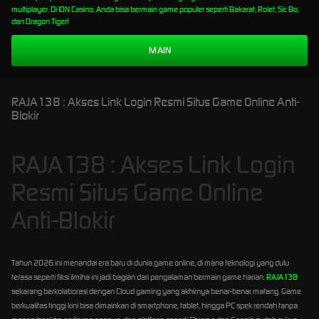
multiplayer. Di ION Casino, Anda bisa bermain game populer seperti Bakarat, Rolet, Sic Bo,
dan Dragon Tiger!
MAIN
RAJA138 : Akses Link Login Resmi Situs Game Online Anti-
Blokir
RAJA138 : Akses Link Login
Resmi Situs Game Online
Anti-Blokir
Tahun 2026 ini menandai era baru di dunia game online, di mana teknologi yang dulu
terasa seperti fiksi ilmiha ini jadi bagian dari pengalaman bermain game harian.
RAJA138
sekarang berkolaborasi dengan Cloud gaming yang akhirnya benar-benar matang. Game
berkualitas tinggi kini bisa dimainkan di smartphone, tablet, hingga PC spek rendah tanpa