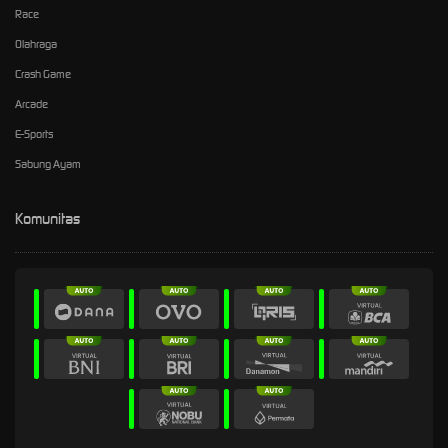
Race
Olahraga
Crash Game
Arcade
E-Sports
Sabung Ayam
Komunitas